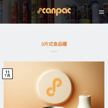
跳
至
内
容
3片式食品罐
11
7 月