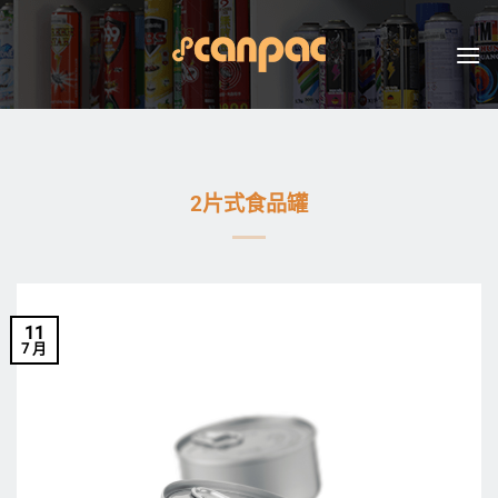
跳
至
内
容
2片式食品罐
11
7 月